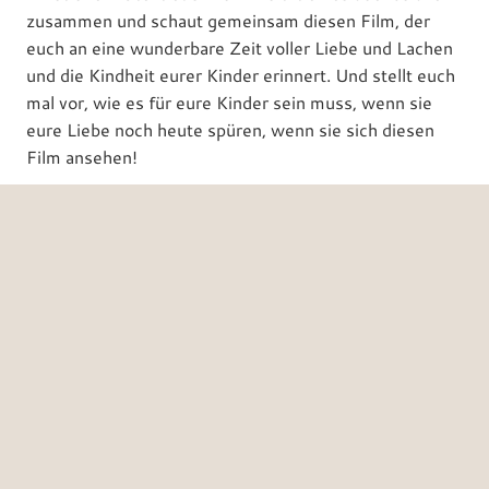
zusammen und schaut gemeinsam diesen Film, der
euch an eine wunderbare Zeit voller Liebe und Lachen
und die Kindheit eurer Kinder erinnert. Und stellt euch
mal vor, wie es für eure Kinder sein muss, wenn sie
eure Liebe noch heute spüren, wenn sie sich diesen
Film ansehen!
IHR SEID MEINE PRIORITÄT
Meine Priorität sind die Kinder – sie sollen sich wohl
fühlen, so dass ihr euch als Familie entspannen könnt.
Nur so entstehen natürliche und authentische Bilder
von euch und euren Kindern. Ich fotografiere das, was
ihr möchtet ob Indoor oder Outdoor oder beides.
Meine Pakete passen nicht zu euch?
Selbstverständlich erhaltet ihr ein individuelles
Angebot von mir.